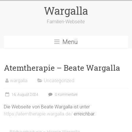
Zum
Wargalla
Inhalt
springen
Familien-Webseite
Menü
Atemtherapie – Beate Wargalla
wargalla
Uncategorized
16. August 2024
0 Kommentare
Die Webseite von Beate Wargalla ist unter
https://atemtherapie.wargalla.de/
erreichbar.